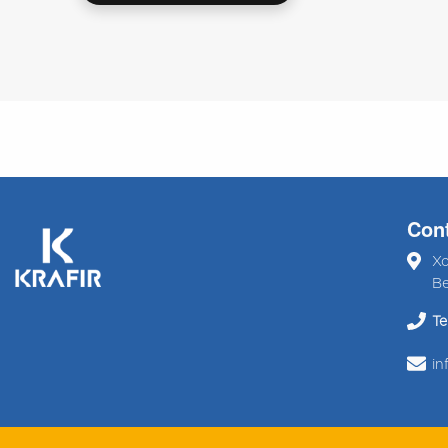
Con
Xo
Be
Tel
in