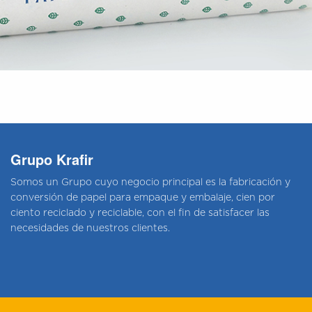
Grupo Krafir
Somos un Grupo cuyo negocio principal es la fabricación y
conversión de papel para empaque y embalaje, cien por
ciento reciclado y reciclable, con el fin de satisfacer las
necesidades de nuestros clientes.