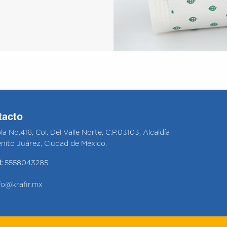
tacto
la No.416, Col. Del Valle Norte, C.P.03103, Alcaldía
nito Juárez, Ciudad de México.
:
5558043285
fo@krafir.mx