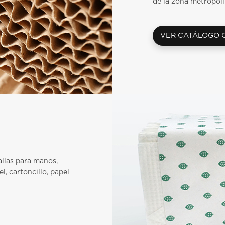
de la zona metropoli
VER CATÁLOGO 
llas para manos,
l, cartoncillo, papel